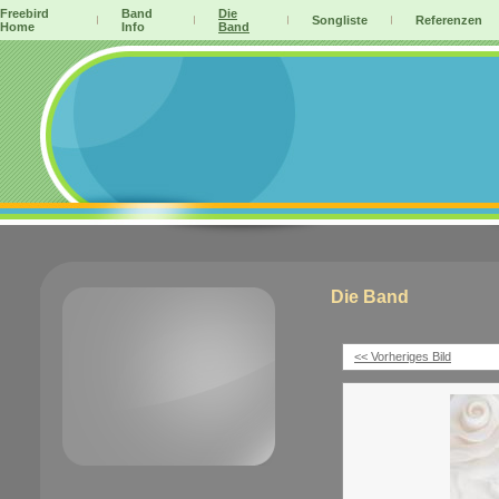
Freebird
Band
Die
Songliste
Referenzen
Home
Info
Band
Die Band
<< Vorheriges Bild